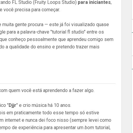
izando FL Studio (Fruity Loops Studio)
para iniciantes
,
e você precisa para começar.
e muita gente procura — este já foi visualizado quase
 para a palavra-chave "tutorial fl studio" entre os
soa que conheço pessoalmente que aprendeu comigo sem
ndo a qualidade do ensino e pretendo trazer mais
 com quem você está aprendendo a fazer algo.
ico "
Djjr
" e crio música há 10 anos.
pois em praticamente todo esse tempo só estive
 internet e nunca dei foco nisso (sempre levei como
empo de experiência para apresentar um
bom
tutorial,