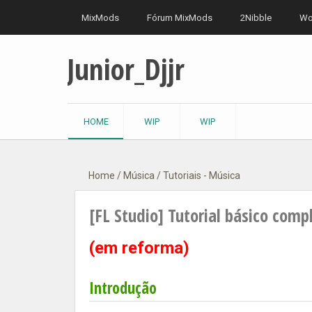
MixMods
Fórum MixMods
2Nibble
Wo
Junior_Djjr
HOME
WIP
WIP
Home
/
Música
/
Tutoriais - Música
[FL Studio] Tutorial básico comp
(em reforma)
Introdução